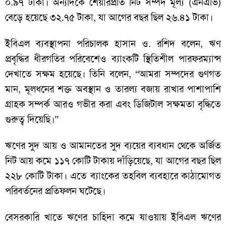
০.৯৭ টাকা। অন্যদিকে শেয়ারপ্রতি নিট সম্পদ মূল্য (এনএভি)
বেড়ে হয়েছে ৩২.৭৫ টাকা, যা আগের বছর ছিল ২৬.৪১ টাকা।
ইবিএল ব্যবস্থাপনা পরিচালক হাসান ও. রশিদ বলেন, ঋণ
প্রবৃদ্ধির ধীরগতির পরিবেশেও ব্যাংকটি স্থিতিশীল পারফরম্যান্স
দেখাতে সক্ষম হয়েছে। তিনি বলেন, “আমরা সম্পদের গুণগত
মান, মূলধনের শক্ত অবস্থান ও তারল্য বজায় রাখার পাশাপাশি
গ্রাহক সম্পর্ক আরও গভীর করা এবং ডিজিটাল সক্ষমতা বৃদ্ধিতে
গুরুত্ব দিয়েছি।”
ঋণের সুদ আয় ও আমানতের সুদ ব্যয়ের ব্যবধান থেকে অর্জিত
নিট আয় কমে ১১৭ কোটি টাকায় দাঁড়িয়েছে, যা আগের বছর ছিল
২২৮ কোটি টাকা। এতে ব্যাংকের তহবিল ব্যবহারে কাঠামোগত
পরিবর্তনের প্রতিফলন ঘটেছে।
বেসরকারি খাতে ঋণের চাহিদা কমে যাওয়ায় ইবিএল ঋণের