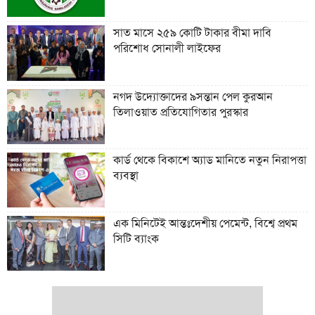
সাত মাসে ২৫৯ কোটি টাকার বীমা দাবি
পরিশোধ সোনালী লাইফের
নগদ উদ্যোক্তাদের ৯সন্তান পেল কুরআন
তিলাওয়াত প্রতিযোগিতার পুরস্কার
কার্ড থেকে বিকাশে অ্যাড মানিতে নতুন নিরাপত্তা
ব্যবস্থা
এক মিনিটেই আন্তঃদেশীয় পেমেন্ট, বিশ্বে প্রথম
সিটি ব্যাংক