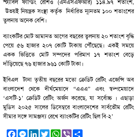
স্ট্যাবল ফান্ডিং রেশিও (এনএসএফআর) ১১৪.৯৭ শতাংশ,
উভয়ই নিয়ন্ত্রক সংস্থা কর্তৃক নির্ধারিত ন্যূনতম ১০০ শতাংশের
তুলনায় অনেক বেশি।
ব্যাংকটির মোট আমানত আগের বছরের তুলনায় ২০ শতাংশ বৃদ্ধি
পেয়ে ৫৬ হাজার ২০৭ কোটি টাকায় পৌঁছেছে। একই সময়ে
একক ভিত্তিতে মোট সম্পদের পরিমাণ ১৭ শতাংশ বেড়ে
দাঁড়িয়েছে ৭৬ হাজার ৯৬১ কোটি টাকা।
ইবিএল টানা তৃতীয় বছরের মতো ক্রেডিট রেটিং এজেন্সি অব
বাংলাদেশ থেকে দীর্ঘমেয়াদে “এএএ” এবং স্বল্পমেয়াদে
‘এসটি-১’ ক্রেডিট রেটিং অর্জন করেছে, যা সর্বোচ্চ । এছাড়া
মুডিস ২০২৫ সালের ডিসেম্বরে বাংলাদেশের সার্বভৌম রেটিং
সীমার সঙ্গে সামঞ্জস্য রেখে ব্যাংকটির রেটিং ছিল বি-২’
Facebook
Messenger
LinkedIn
Twitter
WhatsApp
Viber
Share