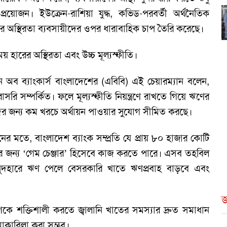
্রয়োজন। ইউক্রেন-রাশিয়া যুদ্ধ, কভিড-পরবর্তী অর্থনৈতিক
িরে অস্থিরতা ব্যবসায়ীদের ওপর ধারাবাহিক চাপ তৈরি করেছে।
য় হারের অস্থিরতা এবং উচ্চ মূল্যস্ফীতি।
অব ব্যাংকার্স বাংলাদেশের (এবিবি) এই চেয়ারম্যান বলেন,
াসরি সম্পর্কিত। ফলে মূল্যস্ফীতি নিয়ন্ত্রণে রাখতে গিয়ে ঋণের
দের জন্য কম খরচে অর্থায়ন পাওয়ার সুযোগ সীমিত করছে।
র মতে, বাংলাদেশ ব্যাংক সম্প্রতি যে প্রায় ৮০ হাজার কোটি
ির জন্য ‘গেম চেঞ্জার’ হিসেবে কাজ করতে পারে। এসব তহবিল
 সুদহারে ঋণ পেলে বেসরকারি খাতে ঋণপ্রবাহ বাড়বে এবং
জ
 শক্তিশালী করতে জ্বালানি খাতের সমস্যার দ্রুত সমাধান
োকাবিলা করা সম্ভব।