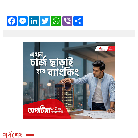
Facebook
Messenger
LinkedIn
Twitter
WhatsApp
Viber
Share
সর্বশেষ