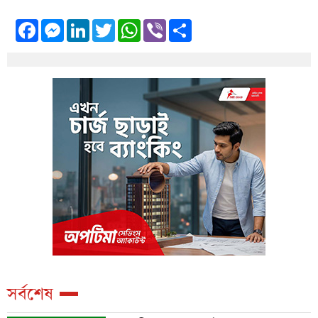
Facebook
Messenger
LinkedIn
Twitter
WhatsApp
Viber
Share
সর্বশেষ