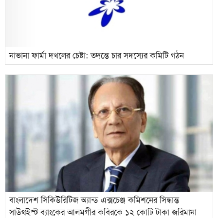
নাভানা ফার্মা দখলের চেষ্টা: তদন্তে চার সদস্যের কমিটি গঠন
বাংলাদেশ সিকিউরিটিজ অ্যান্ড এক্সচেঞ্জ কমিশনের সিদ্ধান্ত
সাউথইস্ট ব্যাংকের আলমগীর কবিরকে ১২ কোটি টাকা জরিমানা