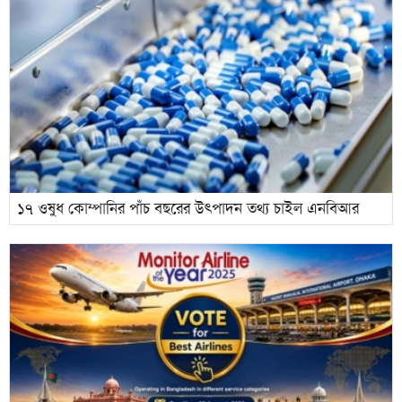
১৭ ওষুধ কোম্পানির পাঁচ বছরের উৎপাদন তথ্য চাইল এনবিআর