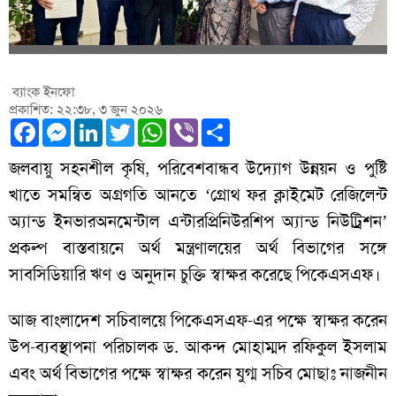
ব্যাংক ইনফো
প্রকাশিত: ২২:৩৮, ৩ জুন ২০২৬
Facebook
Messenger
LinkedIn
Twitter
WhatsApp
Viber
Share
জলবায়ু সহনশীল কৃষি, পরিবেশবান্ধব উদ্যোগ উন্নয়ন ও পুষ্টি
খাতে সমন্বিত অগ্রগতি আনতে ‘গ্রোথ ফর ক্লাইমেট রেজিলেন্ট
অ্যান্ড ইনভারঅনমেন্টাল এন্টারপ্রিনিউরশিপ অ্যান্ড নিউট্রিশন’
প্রকল্প বাস্তবায়নে অর্থ মন্ত্রণালয়ের অর্থ বিভাগের সঙ্গে
সাবসিডিয়ারি ঋণ ও অনুদান চুক্তি স্বাক্ষর করেছে পিকেএসএফ।
আজ বাংলাদেশ সচিবালয়ে পিকেএসএফ-এর পক্ষে স্বাক্ষর করেন
উপ-ব্যবস্থাপনা পরিচালক ড. আকন্দ মোহাম্মদ রফিকুল ইসলাম
এবং অর্থ বিভাগের পক্ষে স্বাক্ষর করেন যুগ্ম সচিব মোছাঃ নাজনীন